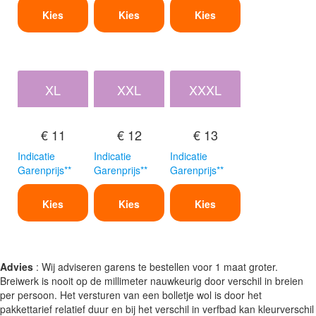
Kies
Kies
Kies
XL
XXL
XXXL
€ 11
€ 12
€ 13
Indicatie
Indicatie
Indicatie
Garenprijs**
Garenprijs**
Garenprijs**
Kies
Kies
Kies
Advies
: Wij adviseren garens te bestellen voor 1 maat groter.
Breiwerk is nooit op de millimeter nauwkeurig door verschil in breien
per persoon. Het versturen van een bolletje wol is door het
pakkettarief relatief duur en bij het verschil in verfbad kan kleurverschil