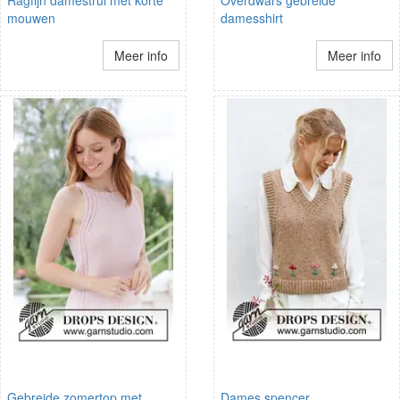
mouwen
damesshirt
Meer info
Meer info
Gebreide zomertop met
Dames spencer