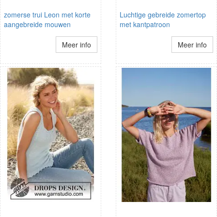
zomerse trui Leon met korte
Luchtige gebreide zomertop
aangebreide mouwen
met kantpatroon
Meer info
Meer info