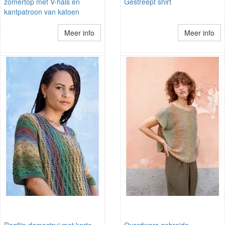
zomertop met V-hals en
Gestreept shirt
kantpatroon van katoen
Meer info
Meer info
Ragfijn damestrui met korte
Overdwars gebreide