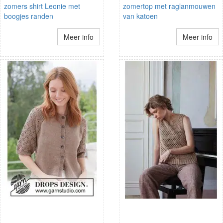
zomers shirt Leonie met
zomertop met raglanmouwen
boogjes randen
van katoen
Meer info
Meer info