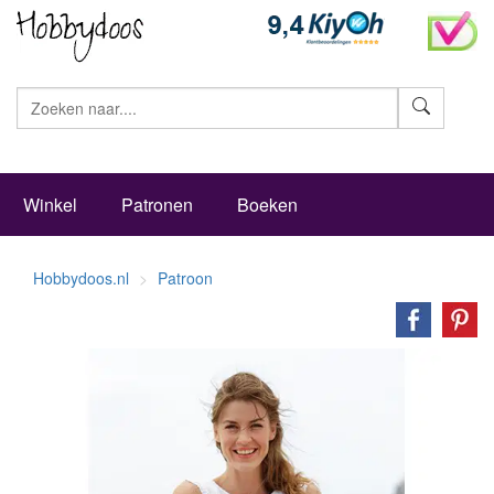
Zoeke
Winkel
Patronen
Boeken
Hobbydoos.nl
Patroon