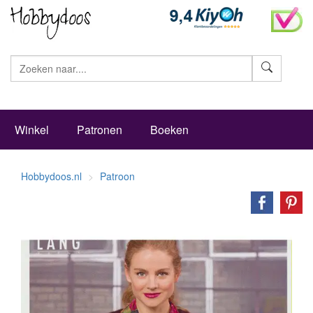
Zoeke
Winkel
Patronen
Boeken
Hobbydoos.nl
Patroon