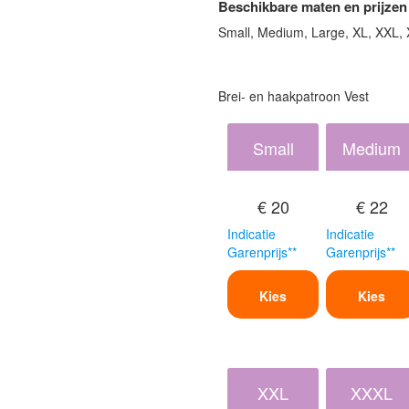
Beschikbare maten en prijzen
Small, Medium, Large, XL, XXL,
Brei- en haakpatroon Vest
Small
Medium
€ 20
€ 22
Indicatie
Indicatie
Garenprijs**
Garenprijs**
Kies
Kies
XXL
XXXL