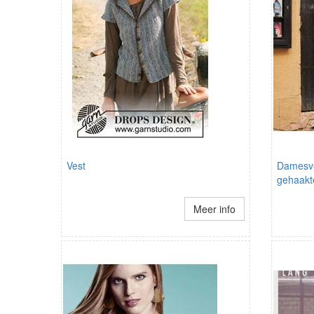
Vest
Damesve
gehaak
Meer info