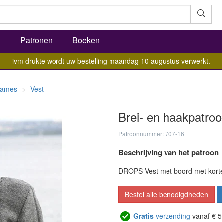
l
Patronen
Boeken
ivm drukte wordt uw bestelling maandag 10 augustus verwerkt.
ames
Vest
Brei- en haakpatroo
Patroonnummer: 707-16
Beschrijving van het patroon
DROPS Vest met boord met kort
Bestel alle benodigdheden
Gratis
verzending
vanaf € 5