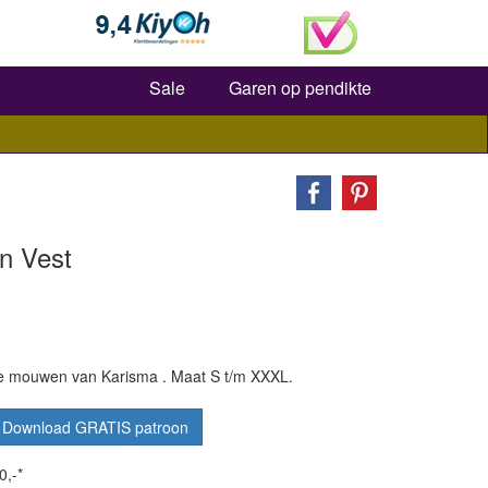
Zoeken
Sale
Garen op pendikte
n Vest
e mouwen van Karisma . Maat S t/m XXXL.
Download GRATIS patroon
0,-*