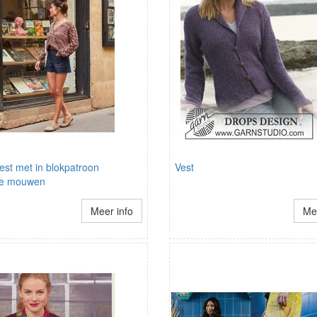
st met in blokpatroon
Vest
te mouwen
Meer info
Mee