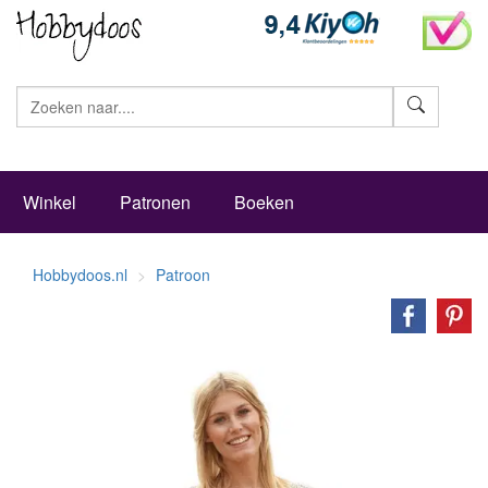
Zoeke
Winkel
Patronen
Boeken
Hobbydoos.nl
Patroon