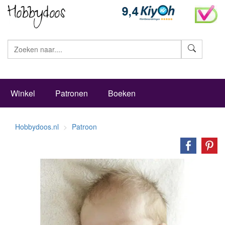
Zoeke
Winkel
Patronen
Boeken
Hobbydoos.nl
Patroon