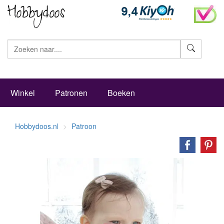
Zoeke
Winkel
Patronen
Boeken
Hobbydoos.nl
Patroon