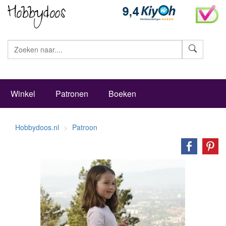
Zoeke
Winkel
Patronen
Boeken
Hobbydoos.nl
Patroon