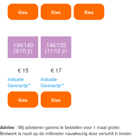
Kies
Kies
Kies
134/140
146/152
(9/10 jr)
(11/12 jr)
€ 15
€ 17
Indicatie
Indicatie
Garenprijs**
Garenprijs**
Kies
Kies
Advies
: Wij adviseren garens te bestellen voor 1 maat groter.
Breiwerk is nooit op de millimeter nauwkeurig door verschil in breien