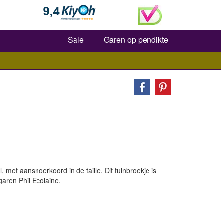
Zoeken
Sale
Garen op pendikte
l, met aansnoerkoord in de taille. Dit tuinbroekje is
garen Phil Ecolaine.