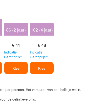
86 (2 jaar)
102 (4 jaar)
€ 41
€ 48
Indicatie
Indicatie
Garenprijs**
Garenprijs**
Kies
Kies
ien per persoon. Het versturen van een bolletje wol is
or de definitieve prijs.