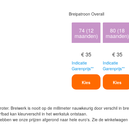
Breipatroon Overall
74 (12
80 (18
maanden)
maanden)
€ 35
€ 35
Indicatie
Indicatie
Garenprijs**
Garenprijs**
Kies
Kies
oter. Breiwerk is nooit op de millimeter nauwkeurig door verschil in bre
verfbad kan kleurverschil in het werkstuk ontstaan.
ben we onze prijzen afgerond naar hele euro's. Zie de winkelwagen vo