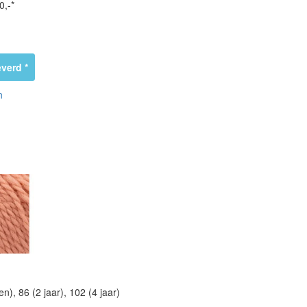
0,-*
verd *
n
, 86 (2 jaar), 102 (4 jaar)