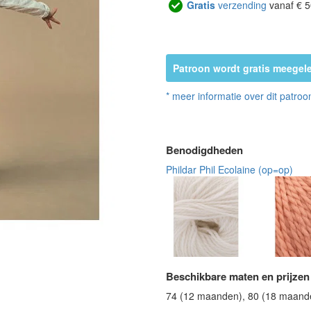
Gratis
verzending
vanaf € 5
Patroon wordt gratis meegele
* meer informatie over dit patroo
Benodigdheden
Phildar Phil Ecolaine (op=op)
Beschikbare maten en prijzen
74 (12 maanden), 80 (18 maanden)