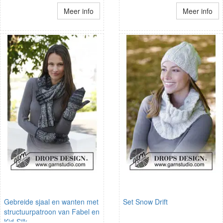
Meer info
Meer info
Gebreide sjaal en wanten met
Set Snow Drift
structuurpatroon van Fabel en
Kid-Silk.