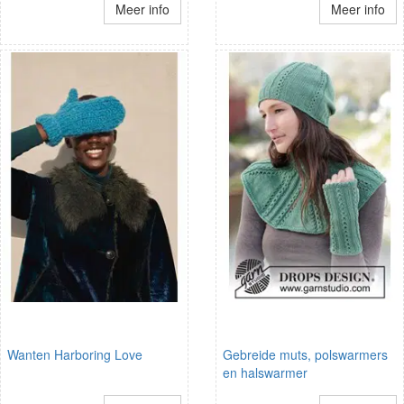
Meer info
Meer info
Wanten Harboring Love
Gebreide muts, polswarmers
en halswarmer