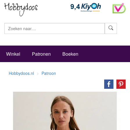
Zoeke
Winkel
Patronen
Boeken
Hobbydoos.nl
Patroon