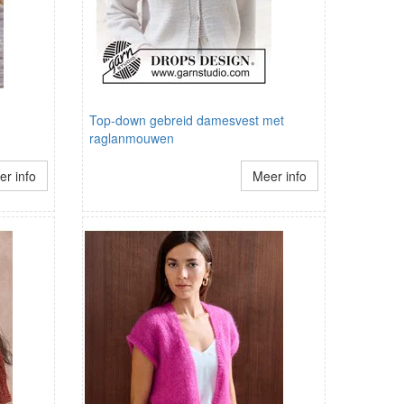
Top-down gebreid damesvest met
raglanmouwen
r info
Meer info