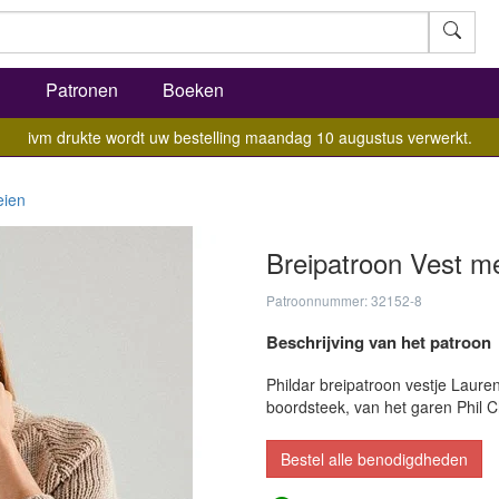
l
Patronen
Boeken
ivm drukte wordt uw bestelling maandag 10 augustus verwerkt.
eien
Breipatroon Vest me
Patroonnummer: 32152-8
Beschrijving van het patroon
Phildar breipatroon vestje Laure
boordsteek, van het garen Phil C
Bestel alle benodigdheden