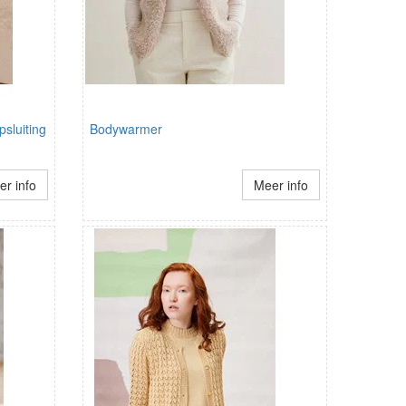
sluiting
Bodywarmer
r info
Meer info