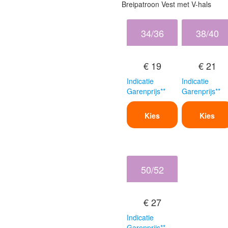
Breipatroon Vest met V-hals
34/36
38/40
€ 19
€ 21
Indicatie
Indicatie
Garenprijs**
Garenprijs**
Kies
Kies
50/52
€ 27
Indicatie
Garenprijs**