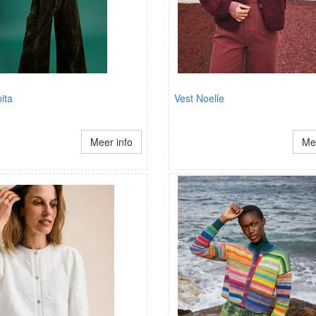
ita
Vest Noelle
Meer info
Mee