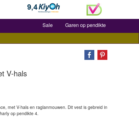
Zoeken
Sale
Garen op pendikte
t V-hals
nce, met V-hals en raglanmouwen. Dit vest is gebreid in
harly op pendikte 4.