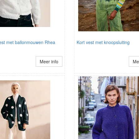
st met ballonmouwen Rhea
Kort vest met knoopsluiting
Meer info
Mee