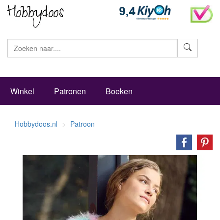
Zoeke
Winkel
Patronen
Boeken
Hobbydoos.nl
Patroon