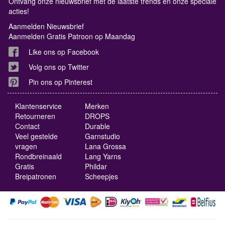
Ontvang onze nieuwsbrief met de laatste trends en onze speciale
acties!
Aanmelden Nieuwsbrief
Aanmelden Gratis Patroon op Maandag
Like ons op Facebook
Volg ons op Twitter
Pin ons op Pinterest
Klantenservice
Merken
Retourneren
DROPS
Contact
Durable
Veel gestelde
Garnstudio
vragen
Lana Grossa
Rondbreinaald
Lang Yarns
Gratis
Phildar
Breipatronen
Scheepjes