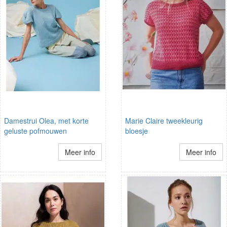
Damestrui Olea, met korte
Marie Claire tweekleurig
geluste pofmouwen
bloesje
Meer info
Meer info