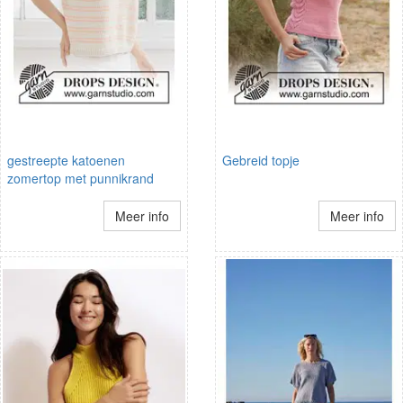
gestreepte katoenen
Gebreid topje
zomertop met punnikrand
Meer info
Meer info