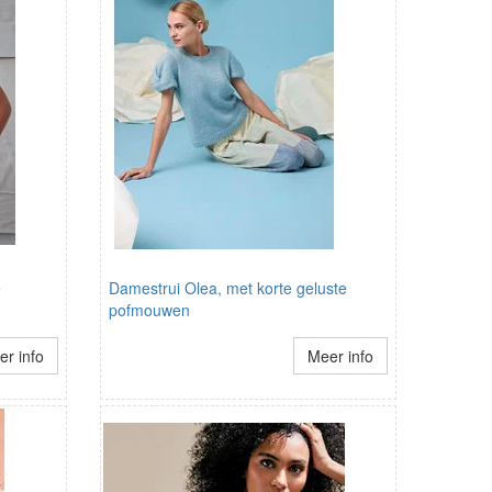
e
Damestrui Olea, met korte geluste
pofmouwen
r info
Meer info