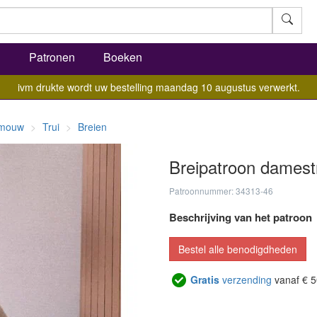
l
Patronen
Boeken
ivm drukte wordt uw bestelling maandag 10 augustus verwerkt.
e mouw
Trui
Breien
Breipatroon damest
Patroonnummer: 34313-46
Beschrijving van het patroon
Bestel alle benodigdheden
Gratis
verzending
vanaf € 5