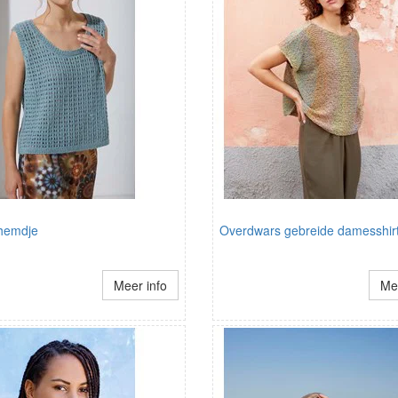
hemdje
Overdwars gebreide damesshir
Meer info
Mee