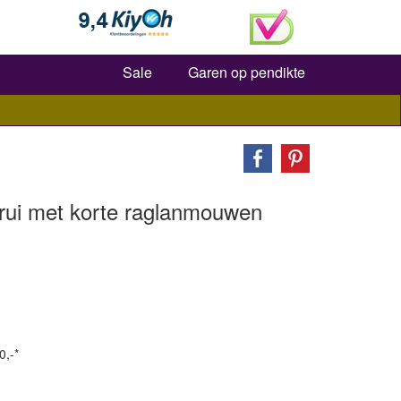
Zoeken
Sale
Garen op pendikte
rui met korte raglanmouwen
0,-*