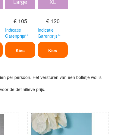
Large
XL
€ 105
€ 120
Indicatie
Indicatie
Garenprijs**
Garenprijs**
Kies
Kies
ien per persoon. Het versturen van een bolletje wol is
or de definitieve prijs.