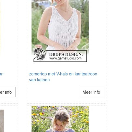
an
zomertop met V-hals en kantpatroon
van katoen
r info
Meer info