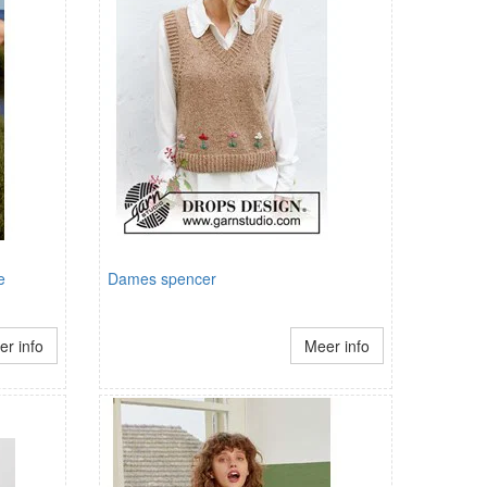
e
Dames spencer
r info
Meer info