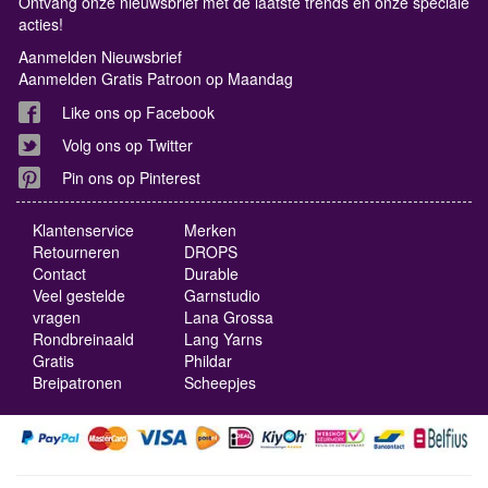
Ontvang onze nieuwsbrief met de laatste trends en onze speciale
acties!
Aanmelden Nieuwsbrief
Aanmelden Gratis Patroon op Maandag
Like ons op Facebook
Volg ons op Twitter
Pin ons op Pinterest
Klantenservice
Merken
Retourneren
DROPS
Contact
Durable
Veel gestelde
Garnstudio
vragen
Lana Grossa
Rondbreinaald
Lang Yarns
Gratis
Phildar
Breipatronen
Scheepjes