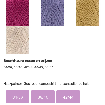
Beschikbare maten en prijzen
34/36, 38/40, 42/44, 46/48, 50/52
Haakpatroon Gestreept damesshirt met aansluitende hals
34/36
38/40
42/44