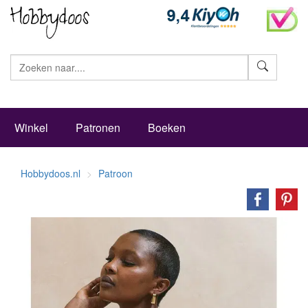
Zoeke
Winkel
Patronen
Boeken
Hobbydoos.nl
Patroon