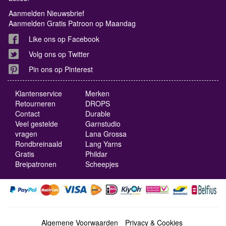
Aanmelden Nieuwsbrief
Aanmelden Gratis Patroon op Maandag
Like ons op Facebook
Volg ons op Twitter
Pin ons op Pinterest
Klantenservice
Merken
Retourneren
DROPS
Contact
Durable
Veel gestelde
Garnstudio
vragen
Lana Grossa
Rondbreinaald
Lang Yarns
Gratis
Phildar
Breipatronen
Scheepjes
Algemene Voorwaarden
Privacy & Cookies