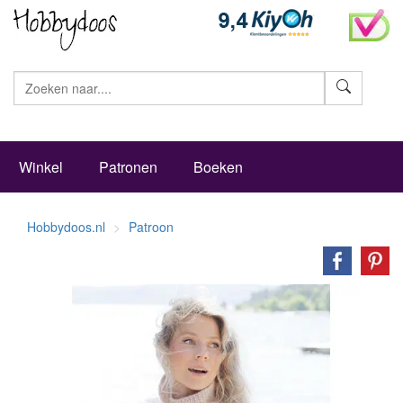
Zoeke
Winkel
Patronen
Boeken
Hobbydoos.nl
Patroon