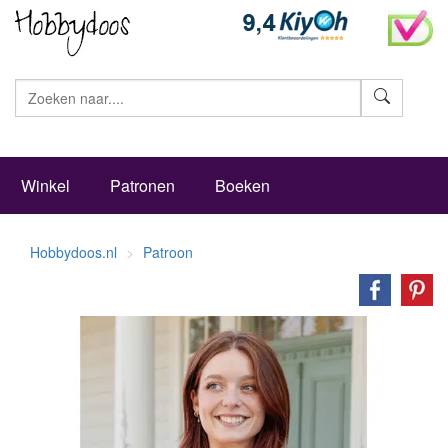
Zoeke
Winkel
Patronen
Boeken
Hobbydoos.nl
Patroon