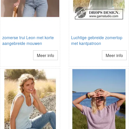
zomerse trui Leon met korte
Luchtige gebreide zomertop
aangebreide mouwen
met kantpatroon
Meer info
Meer info