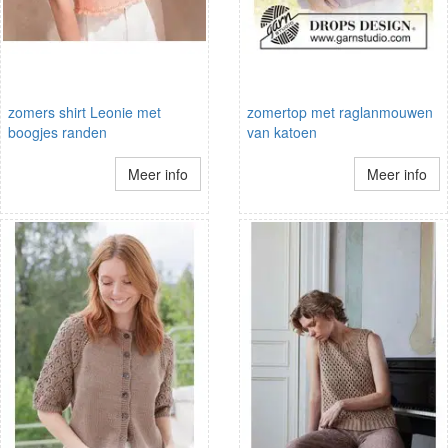
zomers shirt Leonie met
zomertop met raglanmouwen
boogjes randen
van katoen
Meer info
Meer info