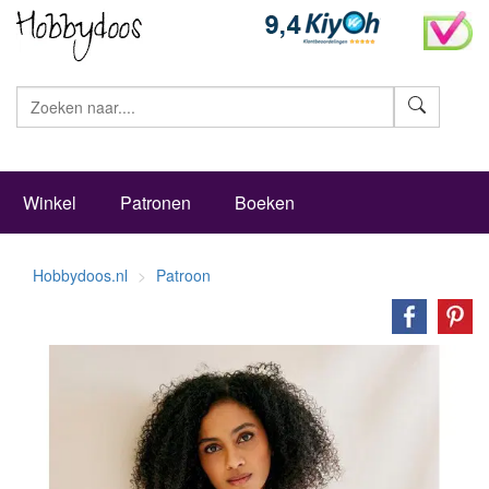
Zoeke
Winkel
Patronen
Boeken
Hobbydoos.nl
Patroon