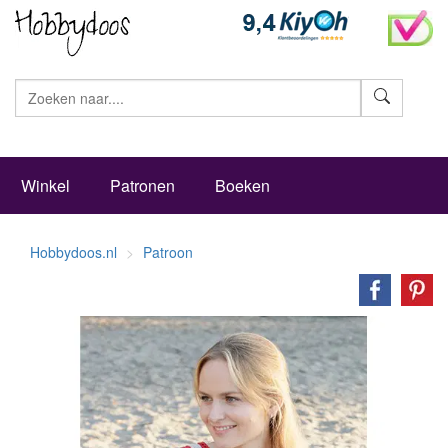
Zoeke
Winkel
Patronen
Boeken
Hobbydoos.nl
Patroon