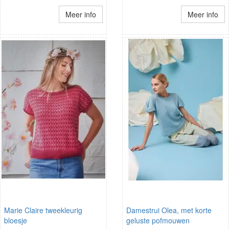
Meer info
Meer info
Marie Claire tweekleurig
Damestrui Olea, met korte
bloesje
geluste pofmouwen