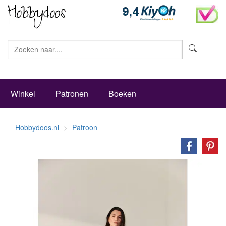
Zoeke
Winkel
Patronen
Boeken
Hobbydoos.nl
Patroon