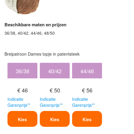
Beschikbare maten en prijzen
36/38, 40/42, 44/46, 48/50
Breipatroon Dames topje in patentsteek
36/38
40/42
44/46
€ 46
€ 50
€ 56
Indicatie
Indicatie
Indicatie
Garenprijs**
Garenprijs**
Garenprijs**
Kies
Kies
Kies