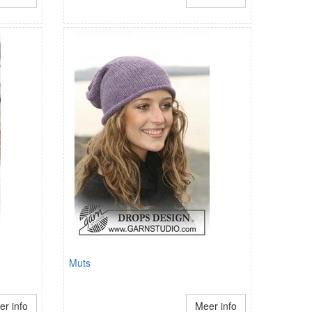
Muts
r info
Meer info