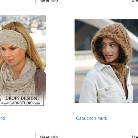
Meer info
Mee
and
Capuchon muts
Meer info
Mee