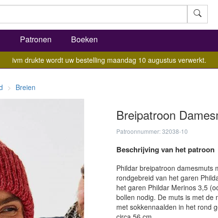
l
Patronen
Boeken
ivm drukte wordt uw bestelling maandag 10 augustus verwerkt.
d
Breien
Breipatroon Damesm
Patroonnummer: 32038-10
Beschrijving van het patroon
Phildar breipatroon damesmuts 
rondgebreid van het garen Phild
het garen Phildar Merinos 3,5 (oo
bollen nodig. De muts is met de m
met sokkennaalden in het rond 
circa 56 cm.