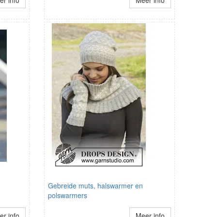
r info
Meer info
Gebreide muts, halswarmer en
polswarmers
r info
Meer info