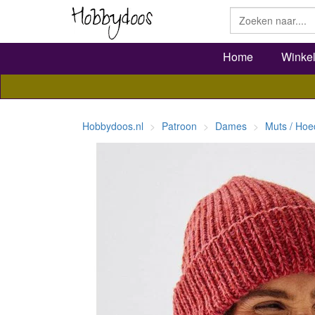
Home
Winke
Hobbydoos.nl
Patroon
Dames
Muts / Hoe