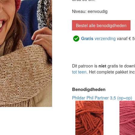
Niveau: eenvoudig
Bestel alle benodigdheden
Gratis
verzending
vanaf € 5
Dit patroon is
niet
gratis te down
tot teen
. Het complete pakket inc
Benodigdheden
Phildar Phil Partner 3,5 (op=op)