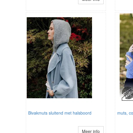
Bivakmuts sluitend met halsboord
muts, co
Meer info