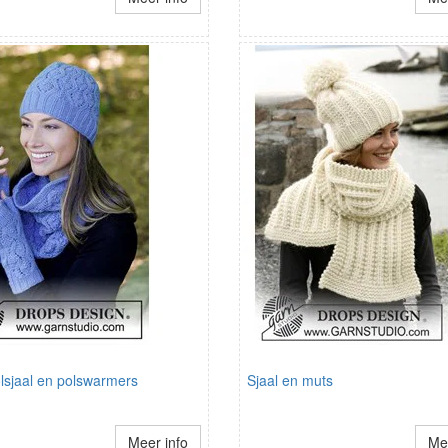
lsjaal en polswarmers
Sjaal en muts
Meer info
Mee