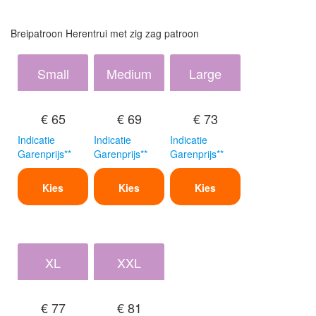
Breipatroon Herentrui met zig zag patroon
Small
Medium
Large
€ 65
€ 69
€ 73
Indicatie
Indicatie
Indicatie
Garenprijs**
Garenprijs**
Garenprijs**
Kies
Kies
Kies
XL
XXL
€ 77
€ 81