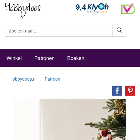
Zoeke
Winkel
Patronen
Boeken
Hobbydoos.nl
Patroon