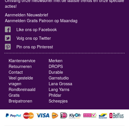
Ontvang onze nieuwsbrief met de laatste trends en onze speciale
acties!
Aanmelden Nieuwsbrief
Aanmelden Gratis Patroon op Maandag
Like ons op Facebook
Volg ons op Twitter
Pin ons op Pinterest
Klantenservice
Merken
Retourneren
DROPS
Contact
Durable
Veel gestelde
Garnstudio
vragen
Lana Grossa
Rondbreinaald
Lang Yarns
Gratis
Phildar
Breipatronen
Scheepjes