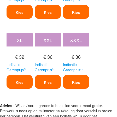
Kies
Kies
Kies
XL
XXL
XXXL
€ 32
€ 36
€ 36
Indicatie
Indicatie
Indicatie
Garenprijs**
Garenprijs**
Garenprijs**
Kies
Kies
Kies
Advies
: Wij adviseren garens te bestellen voor 1 maat groter.
Breiwerk is nooit op de millimeter nauwkeurig door verschil in breien
per persoon. Het versturen van een bolletje wol is door het