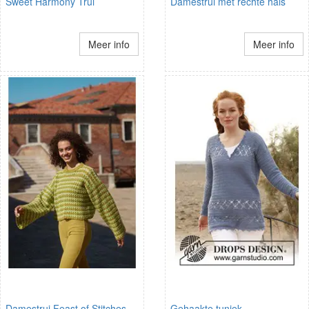
Sweet Harmony Trui
Damestrui met rechte hals
Meer info
Meer info
Damestrui Feast of Stitches
Gehaakte tuniek