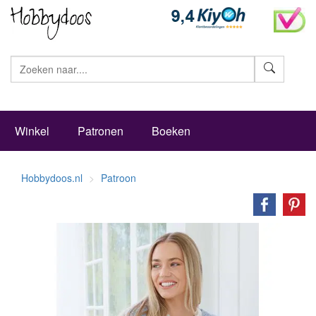
Zoeke
Winkel
Patronen
Boeken
Hobbydoos.nl
Patroon