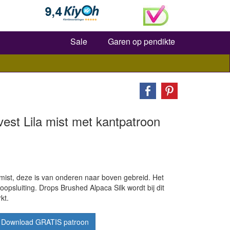
Zoeken
Sale
Garen op pendikte
est Lila mist met kantpatroon
 mist, deze is van onderen naar boven gebreid. Het
opsluiting. Drops Brushed Alpaca Silk wordt bij dit
kt.
Download GRATIS patroon