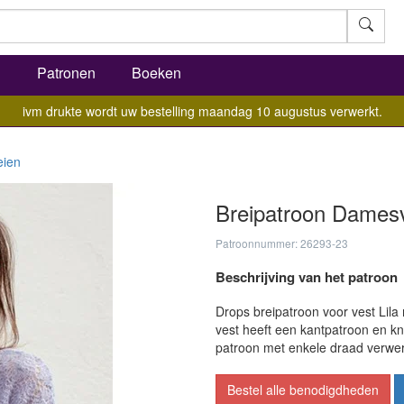
l
Patronen
Boeken
ivm drukte wordt uw bestelling maandag 10 augustus verwerkt.
eien
Breipatroon Damesv
Patroonnummer: 26293-23
Beschrijving van het patroon
Drops breipatroon voor vest Lila
vest heeft een kantpatroon en kno
patroon met enkele draad verwer
Bestel alle benodigdheden