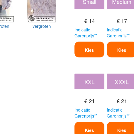
Small
Medium
€ 14
€ 17
roten
vergroten
Indicatie
Indicatie
Garenprijs**
Garenprijs**
Kies
Kies
XXL
XXXL
€ 21
€ 21
Indicatie
Indicatie
Garenprijs**
Garenprijs**
Kies
Kies