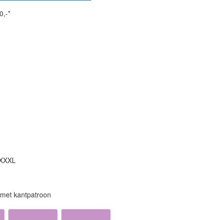
0,-*
 XXXL
 met kantpatroon