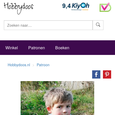
Zoeke
Winkel
Patronen
Boeken
Hobbydoos.nl
Patroon