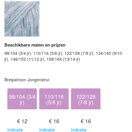
Beschikbare maten en prijzen
98/104 (3/4 jr), 110/116 (5/6 jr), 122/128 (7/8 jr), 134/140 (9/10
jr), 146/152 (11/12 jr), 158/164 (13/14 jr)
Breipatroon Jongenstrui
98/104 (3/4
110/116
122/128
jr)
(5/6 jr)
(7/8 jr)
€ 12
€ 16
€ 16
Indicatie
Indicatie
Indicatie