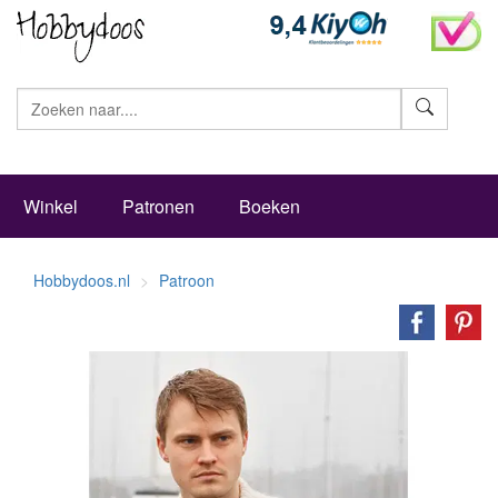
Zoeke
Winkel
Patronen
Boeken
Hobbydoos.nl
Patroon