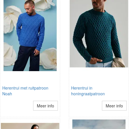
Herentrui met ruitpatroon
Herentrui in
Noah
honingraatpatroon
Meer info
Meer info