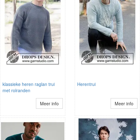
klassieke heren raglan trui
Herentrui
met rolranden
Meer info
Meer info