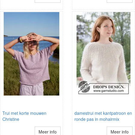
Trui met korte mouwen
damestrui met kantpatroon en
Christine
ronde pas in mohairmix
Meer info
Meer info