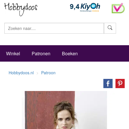
Zoeke
Winkel
Patronen
Boeken
Hobbydoos.nl
Patroon