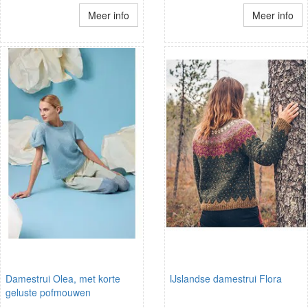
Meer info
Meer info
Damestrui Olea, met korte
IJslandse damestrui Flora
geluste pofmouwen