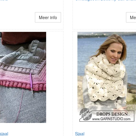
Meer info
Mee
sjaal
Sjaal