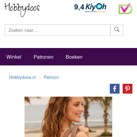
Zoeke
Winkel
Patronen
Boeken
Hobbydoos.nl
Patroon