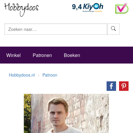
Zoeke
Winkel
Patronen
Boeken
Hobbydoos.nl
Patroon