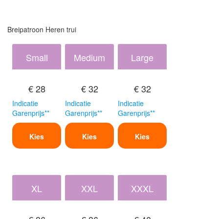
Breipatroon Heren trui
Small
Medium
Large
€ 28
€ 32
€ 32
Indicatie
Indicatie
Indicatie
Garenprijs**
Garenprijs**
Garenprijs**
Kies
Kies
Kies
XL
XXL
XXXL