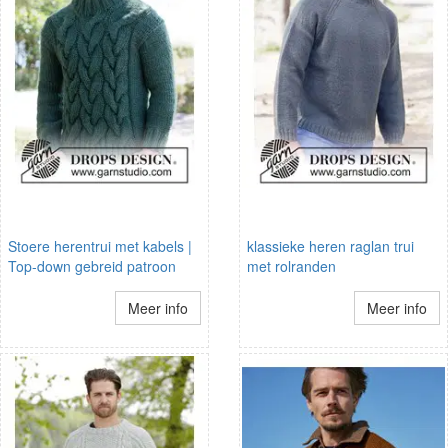
Stoere herentrui met kabels |
klassieke heren raglan trui
Top-down gebreid patroon
met rolranden
Meer info
Meer info