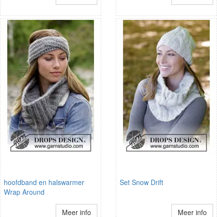
hoofdband en halswarmer
Set Snow Drift
Wrap Around
Meer info
Meer info