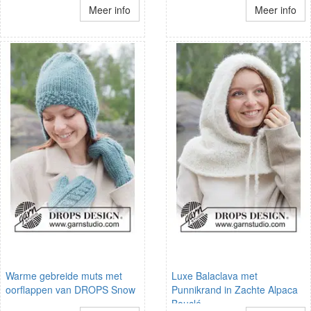
Meer info
Meer info
Warme gebreide muts met
Luxe Balaclava met
oorflappen van DROPS Snow
Punnikrand in Zachte Alpaca
Bouclé