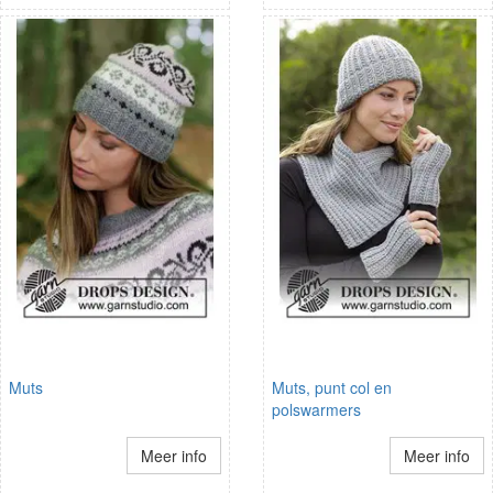
Muts
Muts, punt col en
polswarmers
Meer info
Meer info