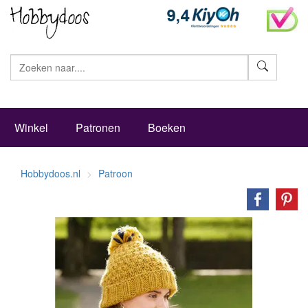
Zoeke
Winkel
Patronen
Boeken
Hobbydoos.nl
Patroon