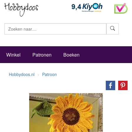
Zoeke
Winkel
Patronen
Boeken
Hobbydoos.nl
Patroon