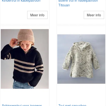
Kindertrui in kabelpatroon
stoere trui in ribbelpatroon
Titouan
Meer info
Meer info
Schipperstrui voor jongens
Trui met capuchon