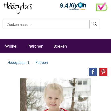
Zoeke
Winkel
Patronen
Boeken
Hobbydoos.nl
Patroon