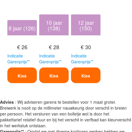
10 jaar
12 jaar
8 jaar (126)
(138)
(150)
€ 26
€ 28
€ 30
Indicatie
Indicatie
Indicatie
Garenprijs**
Garenprijs**
Garenprijs**
Kies
Kies
Kies
Advies
: Wij adviseren garens te bestellen voor 1 maat groter.
Breiwerk is nooit op de millimeter nauwkeurig door verschil in breien
per persoon. Het versturen van een bolletje wol is door het
pakkettarief relatief duur en bij het verschil in verfbad kan kleurverschil
in het werkstuk ontstaan.
Garenprijs**
: Omdat we met diverse kortingen werken hebben we