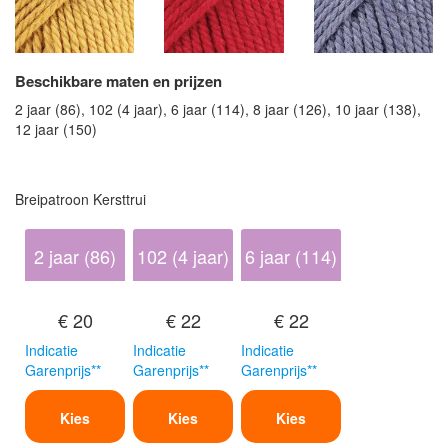
Beschikbare maten en prijzen
2 jaar (86), 102 (4 jaar), 6 jaar (114), 8 jaar (126), 10 jaar (138),
12 jaar (150)
Breipatroon Kersttrui
2 jaar (86)
102 (4 jaar)
6 jaar (114)
€ 20
€ 22
€ 22
Indicatie
Indicatie
Indicatie
Garenprijs**
Garenprijs**
Garenprijs**
Kies
Kies
Kies