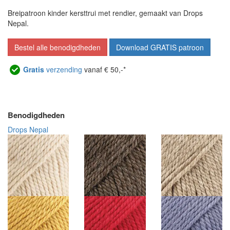
Breipatroon kinder kersttrui met rendier, gemaakt van Drops
Nepal.
Bestel alle benodigdheden
Download GRATIS patroon
Gratis
verzending
vanaf € 50,-*
Benodigdheden
Drops Nepal