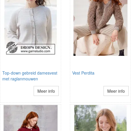
Top-down gebreid damesvest
Vest Perdita
met raglanmouwen
Meer info
Meer info