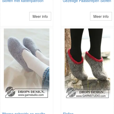
Sloffen met kattenpatroon
Gezellige Paasstrepen Sloffen
Meer info
Meer info
Warme gebreide en gevilte
Slofjes