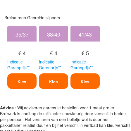
Breipatroon Gebreide slippers
35/37
38/40
41/43
€ 4
€ 4
€ 5
Indicatie
Indicatie
Indicatie
Garenprijs**
Garenprijs**
Garenprijs**
Kies
Kies
Kies
Advies
: Wij adviseren garens te bestellen voor 1 maat groter.
Breiwerk is nooit op de millimeter nauwkeurig door verschil in breien
per persoon. Het versturen van een bolletje wol is door het
pakkettarief relatief duur en bij het verschil in verfbad kan kleurverschil
in het werkstuk ontstaan.