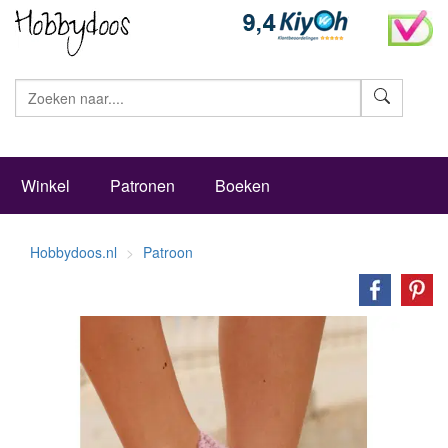
Zoeke
Winkel
Patronen
Boeken
Hobbydoos.nl
Patroon