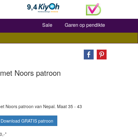
Zoeken
Sale
Garen op pendikte
 met Noors patroon
et Noors patroon van Nepal. Maat 35 - 43
Download GRATIS patroon
0,-*