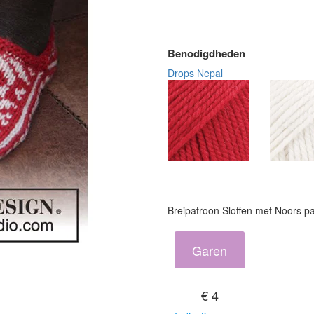
Benodigdheden
Drops Nepal
Breipatroon Sloffen met Noors p
Garen
€ 4