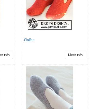
Sloffen
r info
Meer info