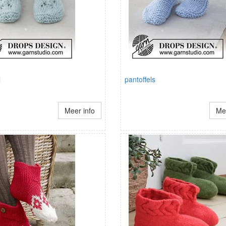
l
pantoffels
Meer info
Mee