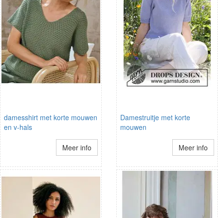
damesshirt met korte mouwen
Damestruitje met korte
en v-hals
mouwen
Meer info
Meer info