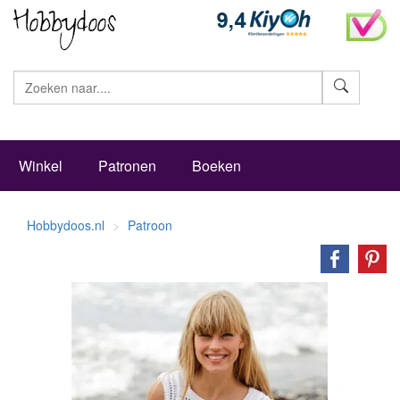
Zoeke
Winkel
Patronen
Boeken
Hobbydoos.nl
Patroon