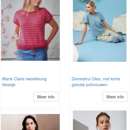
Marie Claire tweekleurig
Damestrui Olea, met korte
bloesje
geluste pofmouwen
Meer info
Meer info