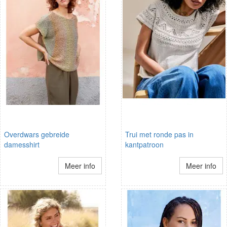
Overdwars gebreide
Trui met ronde pas in
damesshirt
kantpatroon
Meer info
Meer info