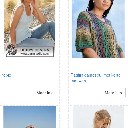
topje
Ragfijn damestrui met korte
mouwen
Meer info
Meer info