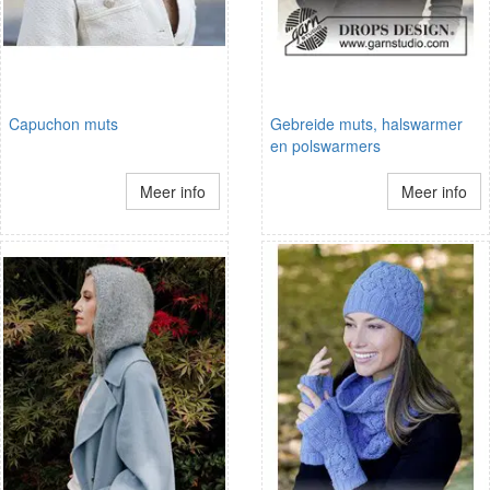
Capuchon muts
Gebreide muts, halswarmer
en polswarmers
Meer info
Meer info