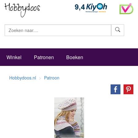
Zoeke
Winkel
Patronen
Boeken
Hobbydoos.nl
Patroon