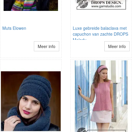
Muts Elowen
Luxe gebreide balaclava met
capuchon van zachte DROPS
Melody
Meer info
Meer info