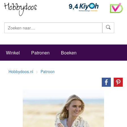
Zoeke
Winkel
Patronen
Boeken
Hobbydoos.nl
Patroon