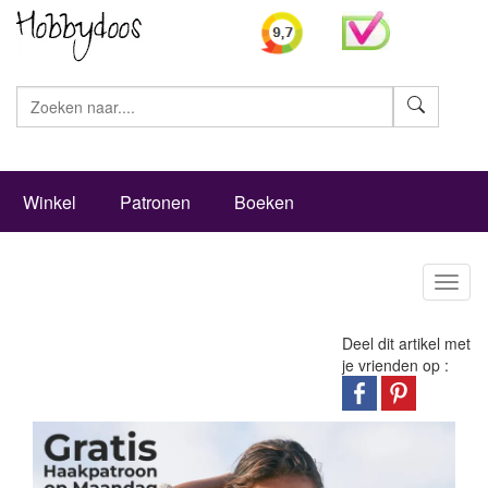
Zoeke
Winkel
Patronen
Boeken
Toggl
naviga
Deel dit artikel met
je vrienden op :