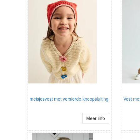
meisjesvest met versierde knoopsluiting
Vest met
Meer info