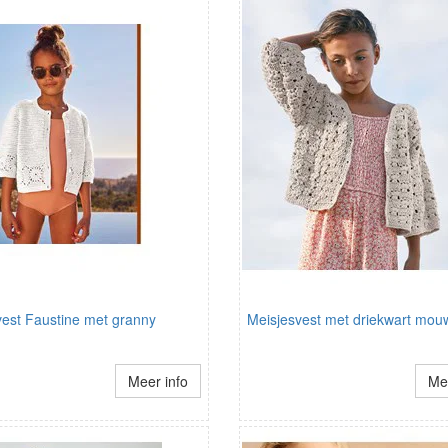
vest Faustine met granny
Meisjesvest met driekwart mo
Meer info
Mee