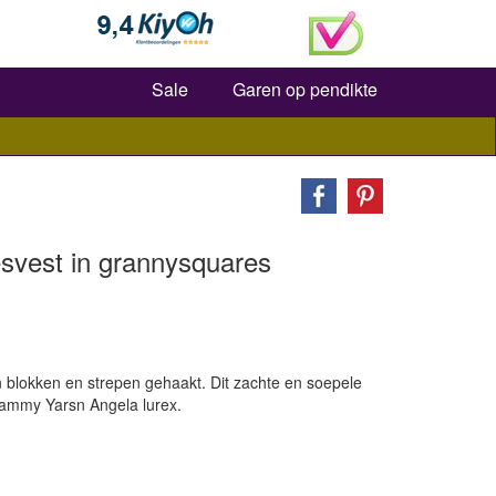
Zoeken
Sale
Garen op pendikte
svest in grannysquares
n blokken en strepen gehaakt. Dit zachte en soepele
Lammy Yarsn Angela lurex.