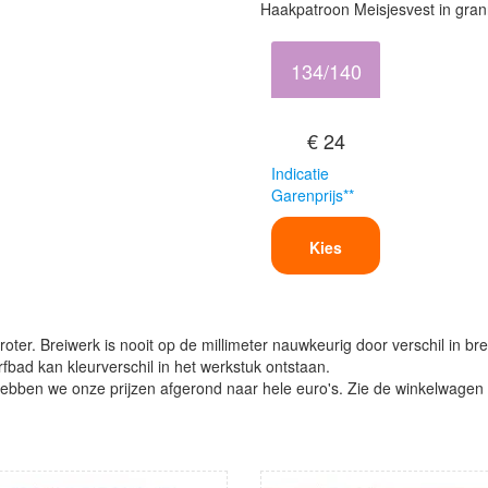
Haakpatroon Meisjesvest in gra
134/140
€ 24
Indicatie
Garenprijs**
Kies
oter. Breiwerk is nooit op de millimeter nauwkeurig door verschil in bre
verfbad kan kleurverschil in het werkstuk ontstaan.
ben we onze prijzen afgerond naar hele euro's. Zie de winkelwagen vo