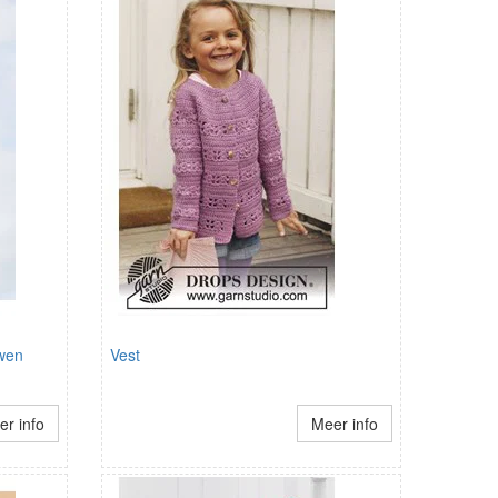
uwen
Vest
r info
Meer info