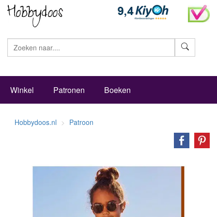
Zoeke
Winkel
Patronen
Boeken
Hobbydoos.nl
Patroon