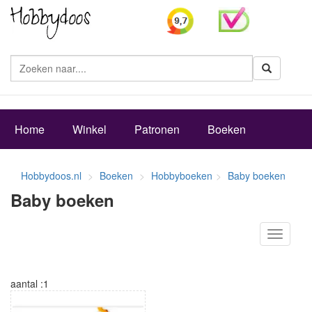
Zoeke
Home
Winkel
Patronen
Boeken
Hobbydoos.nl
Boeken
Hobbyboeken
Baby boeken
Baby boeken
Toggle
navigati
aantal :1