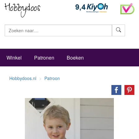
Zoeke
Winkel
Patronen
Boeken
Hobbydoos.nl
Patroon