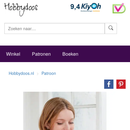
Zoeke
Winkel
Patronen
Boeken
Hobbydoos.nl
Patroon