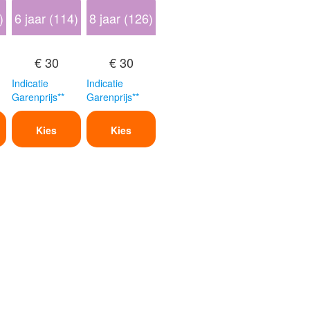
)
6 jaar (114)
8 jaar (126)
€ 30
€ 30
Indicatie
Indicatie
Garenprijs**
Garenprijs**
Kies
Kies