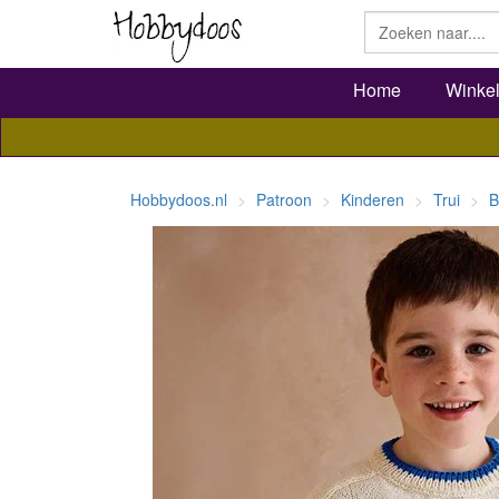
Home
Winke
Hobbydoos.nl
Patroon
Kinderen
Trui
B