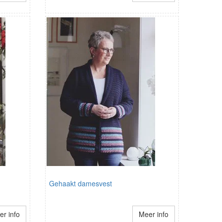
Gehaakt damesvest
r info
Meer info