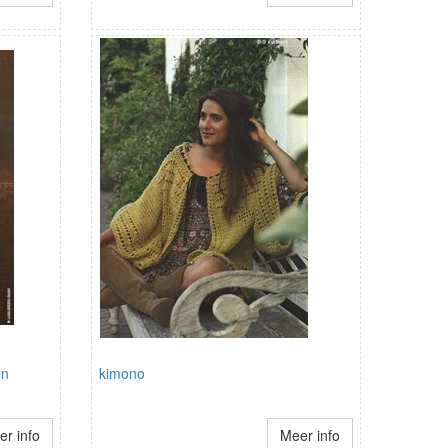
en
kimono
r info
Meer info