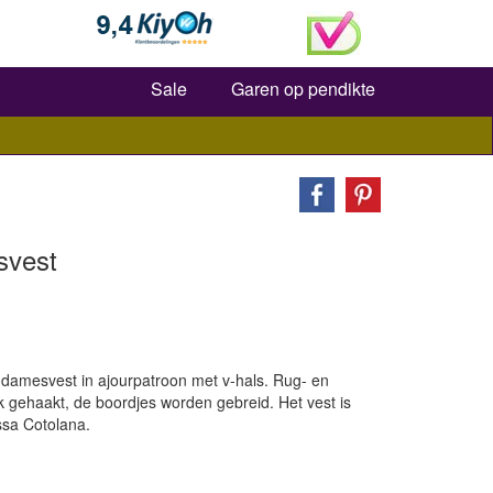
Zoeken
Sale
Garen op pendikte
svest
 damesvest in ajourpatroon met v-hals. Rug- en
gehaakt, de boordjes worden gebreid. Het vest is
ssa Cotolana.