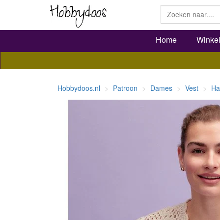
Home
Winke
Hobbydoos.nl
Patroon
Dames
Vest
Ha