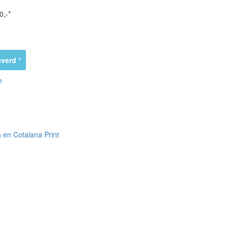
0,-*
verd *
n
 en Cotalana Print