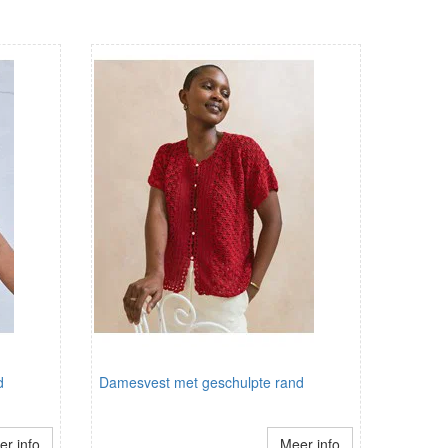
d
Damesvest met geschulpte rand
r info
Meer info