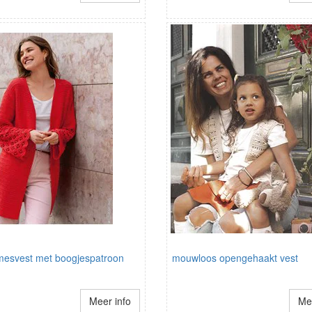
mesvest met boogjespatroon
mouwloos opengehaakt vest
Meer info
Mee