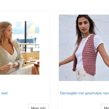
 vest
Damesgilet met geschulpte ran
Meer info
Mee