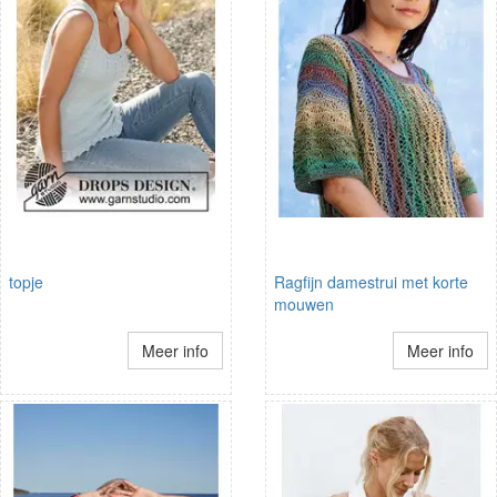
topje
Ragfijn damestrui met korte
mouwen
Meer info
Meer info