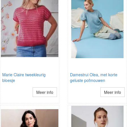
Marie Claire tweekleurig
Damestrui Olea, met korte
bloesje
geluste pofmouwen
Meer info
Meer info