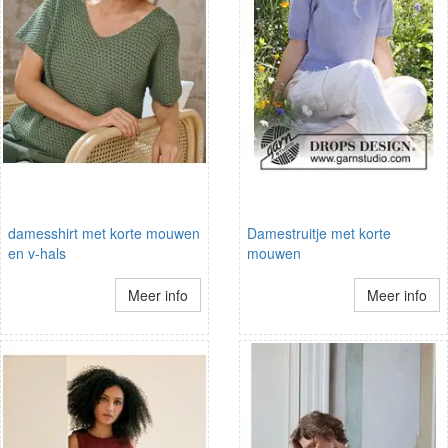
damesshirt met korte mouwen
Damestruitje met korte
en v-hals
mouwen
Meer info
Meer info